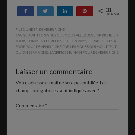
31
Partagez
Tweetez
Partagez
Enregistrer
PARTAGES
31
FILED UNDER:
DEVENIR RICHE
TAGGED WITH:
3 SIGNES QUE VOUS ALLEZ DEVENIR RICHE UN
JOUR
,
COMMENT DEVENIR RICHE EN 2022
,
LES SACRIFICES À
FAIRE POUR DEVENIR RICHE PDF
,
LES SIGNES QUI MONTRENT
QU'ON SERA RICHE
,
SACRIFICE HUMAIN POUR DEVENIR RICHE
Laisser un commentaire
Votre adresse e-mail ne sera pas publiée.
Les
champs obligatoires sont indiqués avec
*
Commentaire
*