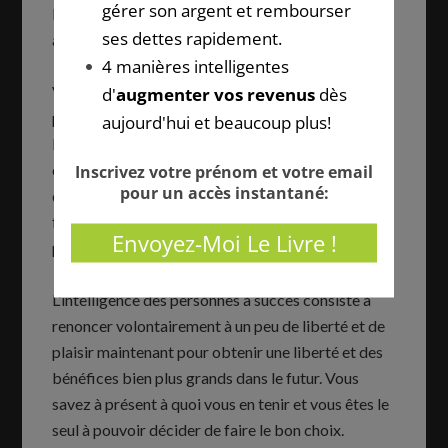
leurs premières années, mais qu’ils jouissent
aujourd’hui d’une fortune colossale.
Vous pouvez devenir riche si c’est votre souhait le
plus profond, à condition d’être prêt à en prendre
les moyens. Épargner, investir ou créer son
entreprise demande une grande volonté et une
discipline de fer. Les 10 sacrifices pour faire
fortune, cités dans cet article vous ouvriront les
portes de l’indépendance financière.
L’intelligence des personnes à succès consiste à
renoncer volontairement à un peu de liberté et de
plaisir maintenant pour obtenir une liberté et des
bénéfices bien plus grands dans le futur. Vous
savez à présent à quoi vous en tenir et vous êtes le
seul à pouvoir décider de faire le bon choix.