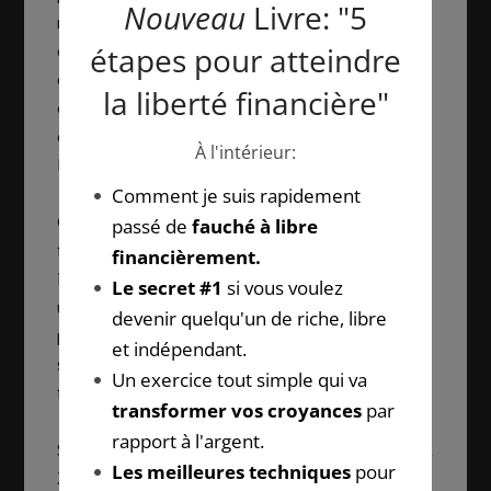
riches ne travaillent pas pour l’argent. Un bon
entrepreneur ne compte ni ses heures, ni ses
efforts pour mettre en place sa future machine à
cash. Au début, vous devrez travailler bien
davantage qu’un salarié sans rien recevoir dans
l’immédiat.
C’est le prix indispensable pour votre liberté
future. Gardez à l’esprit que chaque heure que vous
investissez aujourd’hui vous sera largement payée
une fois que vous aurez réussi. Mettez d’autant
plus d’ardeur à ce que vous faites, car votre
sacrifice présent est le garant de votre bonheur
futur.
Souvenez-vous que Steve Jobs, Bill Gates ou Mark
Zuckerberg ont travaillé d’arrache-pied durant