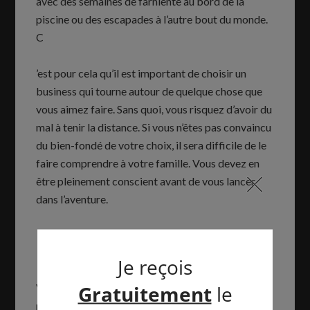
avec des semaines de farniente au bord de la
piscine ou des escapades à l’autre bout du monde.
C
’est pour cela qu’il est important de choisir un
business qui tourne autour de quelque chose que
vous aimez faire. Sans quoi, vous risquez d’avoir du
mal à tenir la distance. Si vous n’êtes pas convaincu
du bien-fondé de votre choix, il sera difficile de le
faire comprendre à votre famille. Vous devez en
être pleinement conscient avant de vous lancer
dans l’aventure.
10- Travailler dur sans être
payé
Voici sans doute le sacrifice pour devenir riche le
plus important. Contrairement aux pauvres, les