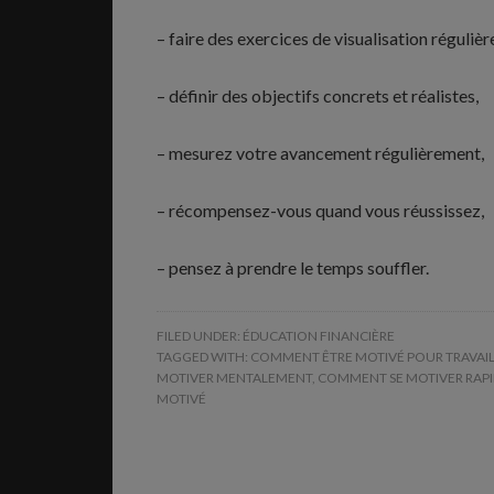
– faire des exercices de visualisation réguliè
– définir des objectifs concrets et réalistes,
– mesurez votre avancement régulièrement,
– récompensez-vous quand vous réussissez,
– pensez à prendre le temps souffler.
FILED UNDER:
ÉDUCATION FINANCIÈRE
TAGGED WITH:
COMMENT ÊTRE MOTIVÉ POUR TRAVAI
MOTIVER MENTALEMENT
,
COMMENT SE MOTIVER RAP
MOTIVÉ