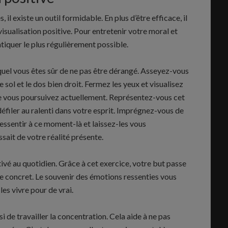
 il existe un outil formidable. En plus d’être efficace, il
a visualisation positive. Pour entretenir votre moral et
atiquer le plus régulièrement possible.
quel vous êtes sûr de ne pas être dérangé. Asseyez-vous
 sol et le dos bien droit. Fermez les yeux et visualisez
ue vous poursuivez actuellement. Représentez-vous cet
 défiler au ralenti dans votre esprit. Imprégnez-vous de
ressentir à ce moment-là et laissez-les vous
sait de votre réalité présente.
tivé au quotidien. Grâce à cet exercice, votre but passe
de concret. Le souvenir des émotions ressenties vous
les vivre pour de vrai.
i de travailler la concentration. Cela aide à ne pas