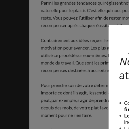
Parmi les grandes tendances qui régissent n
naturelle pour le plaisir. C’est elle qui nous p
reste. Vous pouvez l’utiliser afin de rester m
récompenser après chaque réussite, qu’elle so
Contrairement aux idées reçues, les enfants so
motivation pour avancer. Les plus grands chef
utilisé ce procédé sur eux-mêmes. D’ailleurs
monde du travail. Que sont les primes de résul
récompenses destinées à accroître la producti
Pour prendre soin de votre détermination, à v
importe ce dont il s’agit, l’essentiel étant q
peut, par exemple, s’agir de prendre un mome
depuis des mois, de votre plat favori, d’une s
moment pour ne rien faire.