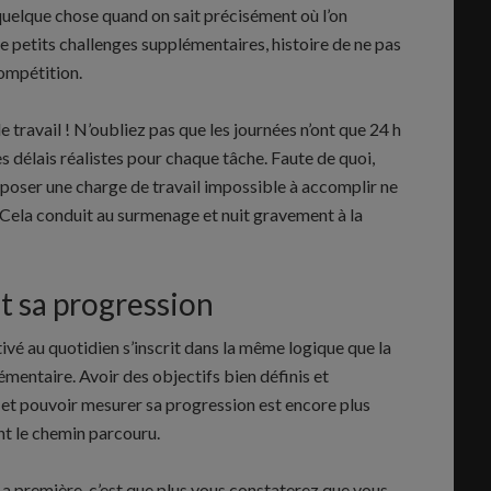
 quelque chose quand on sait précisément où l’on
de petits challenges supplémentaires, histoire de ne pas
compétition.
 travail ! N’oubliez pas que les journées n’ont que 24 h
s délais réalistes pour chaque tâche. Faute de quoi,
poser une charge de travail impossible à accomplir ne
. Cela conduit au surmenage et nuit gravement à la
t sa progression
ivé au quotidien s’inscrit dans la même logique que la
mentaire. Avoir des objectifs bien définis et
 et pouvoir mesurer sa progression est encore plus
t le chemin parcouru.
a première, c’est que plus vous constaterez que vous