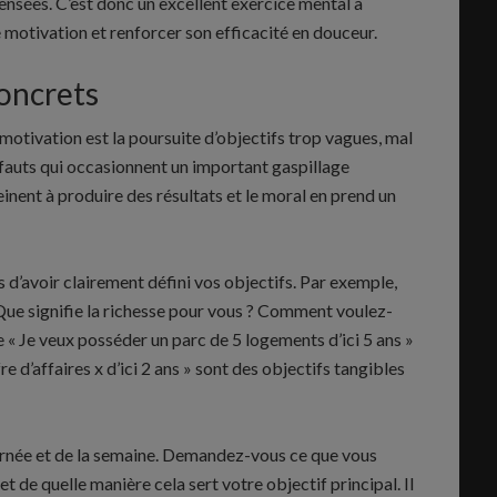
 pensées. C’est donc un excellent exercice mental à
 motivation et renforcer son efficacité en douceur.
concrets
a motivation est la poursuite d’objectifs trop vagues, mal
éfauts qui occasionnent un important gaspillage
einent à produire des résultats et le moral en prend un
 d’avoir clairement défini vos objectifs. Par exemple,
. Que signifie la richesse pour vous ? Comment voulez-
 « Je veux posséder un parc de 5 logements d’ici 5 ans »
e d’affaires x d’ici 2 ans » sont des objectifs tangibles
urnée et de la semaine. Demandez-vous ce que vous
t de quelle manière cela sert votre objectif principal. Il