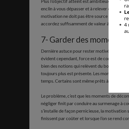
Plus l’objectif atteint est ambitieux, plus la
enclin à vous dépasser et à relever de nouveau
motivation ne doit pas être source de honte ou
accordez suffisamment de valeur à votre pers
7- Garder des moments p
Dernière astuce pour rester motivé au quotid
évident cependant, force est de constater qu
bien des notions qui relèvent du bon sens. Avec
toujours plus est présente. Les moments de 
temps. Certains sont même prêts à renoncer à
Le problème, c’est que les moments de décompr
négliger finit par conduire au surmenage à co
s’installe de façon pernicieuse, la motivation
finissent par coûter et lorsque l’on se rend c