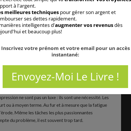
 récompense doit être importante. Ainsi, vous serez plus
x défis. Encore une fois, utiliser cette source de
 de malaise. Au contraire, c’est la preuve que vous
onne et à vos projets.
our soi
ien : garder des moments pour soi. Cela peut sembler
e notre rythme de vie trépident nous pousse à oublier
 la culture de la productivité, la tentation d’en faire
détente sont souvent perçus comme une perte de
 une partie de leur temps de sommeil.
ession ne sont pas un luxe : ils sont une nécessité. Les
urt ou à moyen terme. Au fur et à mesure que la fatigue
 s’érode. Même les tâches les plus passionnantes
ompte du problème, il est souvent trop tard.