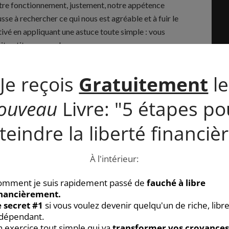
otre fonctionnement, justement, notre appétence
ousse à rechercher ce qui nous est agréable et à fuir le
otivé en appliquant une astuce toute simple : vous
it petite ou grande.
nt loin d’être les seuls à avoir besoin de ce genre de
s d’entreprise, y compris le légendaire Steve Jobs, ont
, on retrouve ce système de récompense partout dans le
tats, parts variables et autres bonus, sinon des
vité des salariés ?
ous d’inventer votre propre prime de résultat. Peu
ue cette récompense vous fasse suffisamment envie. Il
nt pour regarder ce film que vous avez envie de voir
éance de votre loisir favori, ou tout simplement d’un