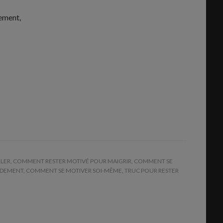
rement,
LLER
,
COMMENT RESTER MOTIVÉ POUR MAIGRIR
,
COMMENT SE
IDEMENT
,
COMMENT SE MOTIVER SOI-MÊME
,
TRUC POUR RESTER